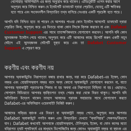
খেলোয়াড় অফিশিয়ালি এর জন্য অনুরোধ করে থাকেন। এটাচমেন্টটি ওপেন করার আগে
অনুগ্রহ করে নিশ্চিত করুন যে ইমেইলটি ডাফাবেট দ্বারা প্রেরিত, যেহেতু এটি ক্ষতিকর
হতে পারে এবং সংবেদনশীল বিস্তারিত তথ্য বাগিয়ে নেওয়ার একটি প্রচেষ্টা হতে পারে।
আপনি যদি নিশ্চিত হতে না পারেন যে আপনার পাওয়া কোন ইমেইল আসলেই ডাফাবেট দ্বারা
প্রেরিত কিনা, অনুগ্রহ করে এর ভিতরে থাকা কোন লিংকে ক্লিক করবেন না এবং
Dafabet
Customer Support
এর সাথে তাতক্ষণিকভাবে যোগাযোগ করবেন। আপনি যদি কোন
সন্দেহজনক ইমেইল পেয়ে থাকেন, অনুগ্রহ করে এটি আমাদের কাছে রিপোর্ট করুন একটি নতুন
মেইলে এই সন্দেহজনক মেইলটি যুক্ত করে এবং তা
Dafabet Customer
Support
এ প্রেরণ করে
করণীয় এবং করণীয নয়
আপনার অ্যাকাউন্টের নিরাপত্তা বজায় রাখার জন্য, দয়া করে Dafabet-এর ইমেল, ফোন
নম্বর এবং হোয়াটসঅ্যাপ নম্বর বাদে অন্য কোনো অ্যাকাউন্টে যোগাযোগ করবেন না, যাতে
আপনার অ্যাকাউন্ট প্রতারণার শিকার না হয় অথবা এর নিরাপত্তা বিঘ্নিত না হয়। এছাড়াও,
সোশ্যাল মিডিয়াতে আপনার ব্যক্তিগত তথ্য শেয়ার করা থেকে বিরত থাকুন। আপনি যদি
অতিরিক্ত উদ্বেগ থাকেন তাহলে আমাদের গ্রাহক সহায়তার সাথে যোগাযোগ করতে
Dafabet-এর অফিসিয়াল ওয়েবসাইট ভিজিট করুন।
আমাদের সক্রিয় ব্যাংক এর বিবরণ বা অ্যাকাউন্ট নম্বর পেতে, অনুগ্রহ করে আপনার
Dafabet অ্যাকাউন্টে লগইন করুন এবং বিস্তারিত দেখতে “ক্যাশিয়ার” সেকশন/বিভাগে
যান। Dafabet কখনোই আপনাকে হোয়াটসঅ্যাপ, টেলিগ্রাম, ইমেল, বা ফোন কলের মতো
বহিরাগত চ্যাট প্লাটফর্মে এর মাধ্যমে ডিপোজিটের জন্য কোনও অ্যাকাউন্ট নম্বর বা ব্যাংক এর