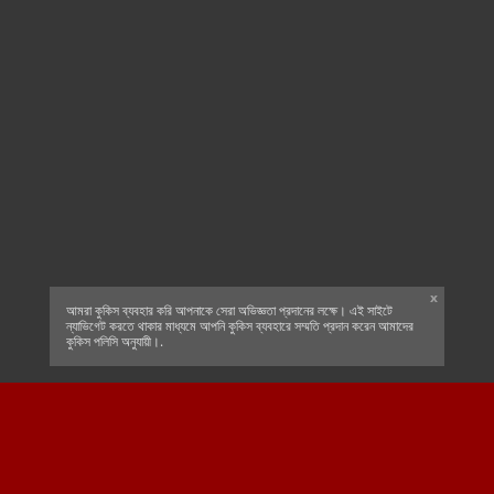
x
আমরা কুকিস ব্যবহার করি আপনাকে সেরা অভিজ্ঞতা প্রদানের লক্ষে। এই সাইটে
ন্যাভিগেট করতে থাকার মাধ্যমে আপনি কুকিস ব্যবহারে সম্মতি প্রদান করেন আমাদের
কুকিস পলিসি অনুযায়ী।.