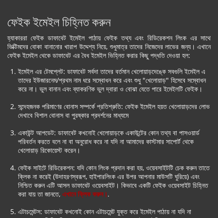
ফেইক ইমেইল চিহ্নিত করুন
হ্যাকাররা ফেইক ডাফাবেট ইমেইল পাঠায় ফেইক তথ্য এবং রিডিরেকশন লিংক এর সাথে
ভিক্টিমদের বোকা বানানোর খারাপ উদ্দেশ্য নিয়ে, শুধুমাত্র তাদের নিজেদের লাভের জন্য। এখানে
ফেইক ইমেইল থেকে ডাফাবেট এর বৈধ ইমেইল ভিহ্নিত করার কিছু পদ্ধতি দেওয়া হল:
ইমেইল এর টেমপ্লেট: ডাফাবেট সর্বদা তাদের বর্তমান খেলোয়াড়দেঙ্কে সবগুলি ইমেইল এ
তাদের ইউজারনেম/প্রথম নাম ধরে সম্বোধন করে এবং শুধু "খেলোয়াড়" হিসেবে সম্বোধন
করে না। ভুল বানান এবং ব্যাকরণিক ভুল দ্বারা ও বোঝা যেতে পারে ইমেইলটি ফেইক।
সন্দেহজনক পরিমাণের বোনাস সম্পর্কে প্রতিশ্রুতি: ফেইক ইমেইল হয়ত খেলোয়াড়দের লোভ
দেখাবে বিশাল বোনাস বা পুরষ্কার প্রদর্শনের মাধ্যমে
একাউন্ট আপডেট: ডাফাবেট কখনোই খেলোয়াড়কে একাউন্টের কোন তথ্য বা পাসওয়ার্ড
পরিবর্তন করতে বলে না বা অনুরোধ করে না যদি না আমাদের কাস্টমার সাপোর্ট থেকে
খেলোয়াড় রিকোয়েস্ট করেন।
ফেইক সাইটে রিডিরেকশন: যদি কোন লিংক প্রদান করা হয়, ওয়েবসাইটটি চেক করুন তাতে
ক্লিক না করেই (উদাহরণস্বরূপ, হাইপারলিংক এর উপর আপনার মাউসটি ঘুরিয়ে) এবং
নিশ্চিত করুন এটি আসল ডাফাবেট ওয়েবসাইট। কিভাবে একটি ফেইক ওয়েবসাইট চিহ্নিত
করা যায় তা জানতে,
এখানে ক্লিক করুন।
.
এটাচমেন্টস: ডাফাবেট কখনোই কোন এটাচমেন্ট যুক্ত করে ইমেইল পাঠায় না যদি না