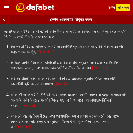
লগইন
সাইন আপ
ফেইক ওয়েবসাইট চিহ্নিত করুন
একটি ওয়েবসাইট যে ডাফাবেট-মালিকানাধীন ওয়েবসাইট তা নিশ্চিত করতে, নিম্নলিখিত সবগুলি
জিনিস অবশ্যই উপস্থিত থাকতে হবে:
নিরাপত্তা ফিচার: আসল ডাফাবেট ওয়েবসাইটে অ্যাক্সেস এর সময়, ইউআরএল এর পাশে
সবুজ প্যাডলক খুঁজুন
[বিস্তারিত]
বিভিন্ন এলাকা বিদ্যমান: ডাফাবেট একাধিক ভাষায় বিদ্যমান, এবং একাধিক ইমেইল
অ্যাড্রেস রয়েছে, এবং রয়েছে আন্তর্জাতিক টোল-ফ্রি নাম্বার
[বিস্তারিত]
হাই কোয়ালিটি ছবি: ডাফাবেট সেরা খেলোয়াড় অভিজ্ঞতা প্রদান নিশ্চিত করে হাই-
কোয়ালিটি ছবি প্রদানের মাধ্যমে
[বিস্তারিত]
ডাফাবেট ওয়েবসাইটে রিডিরেক্ট করে: সকল আসল ডাফাবেট লোগো বা অন্য যেকোনো ছবি
অবশ্যই সর্বদা উপরের সবগুলি ফিচার সহ একটি ডাফাবেট ওয়েবসাইটে রিডিরেক্ট
করবে
[বিস্তারিত]
ডাফাবেট এর প্রতিযোগীদের উপর প্রশাসনিক ক্ষমতা দেখায় না: ডাফাবেট তার পক্ষে
কোথাও কাজ করার জন্য তার প্রতিযোগীদের উপর প্রশাসনিক ক্ষমতা দেখায়
না
[বিস্তারিত]