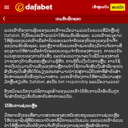
ເຂົ້າສູ່ລະບົບ
ສະຫມັກ
ເກມຮັບຜິດຊອບ
ພວກເຮົາຕ້ອງການຜູ້ນຂອງພວກເຮົາຈະມີຄວາມມ່ວນໃນຂະນະທີ່ມັກຫຼີ້ນຢູ່
Dafabet, ດັ່ງນັ້ນພວກເຮົາແນະນໍາໃຫ້ເກມຮັບຜິດຊອບ. ພວກເຮົາອະນຸຍາດ
ໃຫ້ຜູ້ນຂອງພວກເຮົາເພື່ອກໍານົດຂອບເຂດຈໍາກັດຂອງຕົນເອງຂອງເຂົາເຈົ້າ
ຂອງເກມຮັບຜິດຊອບ, ແລະຫຼັງຈາກນັ້ນພວກເຮົາຊ່ວຍເຄື່ອງມືການຈັດການທີ່
ອະນຸຍາດໃຫ້ທ່ານເພື່ອກໍານົດແລະຄວບຄຸມຈໍາກັດຂອງທ່ານເອງ. ການພະນັນ
ແມ່ນຮູບແບບຂອງການບັນເທີງ, ແລະບໍ່ຄວນວາງພາລະໃນຊີວິດຂອງທ່ານບໍ່
ວ່າຈະທາງດ້ານທຶນຮອນຫຼືຄວາມຮູ້ສຶກ. ການກູ້ຢືມເງິນໃນການຫຼິ້ນ, ການໃຊ້
ຈ່າຍງົບປະມານດ້ານເທິງຂອງທ່ານຫຼືການນໍາໃຊ້ການຈັດສັນເງິນສໍາລັບຈຸດປະ
ສົງອື່ນໆເປັນສິ່ງທີ່ບໍ່ດີບໍ່ພຽງແຕ່ແຕ່ສາມາດນໍາໄປສູ່ການມີບັນຫາທີ່ສໍາຄັນສໍາ
ລັບທ່ານແລະຄົນອື່ນໆປະມານທ່ານ. ພວກເຮົາຕ້ອງການໃຫ້ທ່ານມີຄວາມສຸກ
ມັກຫຼີ້ນກ່ຽວກັບ Dafabet, ສະນັ້ນ bet responsibly ແລະມີຄວາມມ່ວນ!
ທັງຫມົດພະນັກງານບໍລິການລູກຄ້າຂອງພວກເຮົາໄດ້ຮັບການຝຶກອົບຮົມປູກ
ຈິດສໍານຶກກ່ຽວກັບບັນຫາບັນຫາການພະນັນ.
ໄດ້ຮັບການຊ່ວຍເຫຼືອ
ມີຫລາຍອົງກອນທີ່ສາມາດສະຫນອງສະຫນັບສະຫນູນແລະການຊ່ວຍເຫຼືອ
ໃຫ້ປະຊາຊົນຜູ້ທີ່ພັດທະນາບັນຫາທີ່ມີການພະນັນແມ່ນ, ແລະພວກເຮົາຂໍແນະ
ນໍາໃຫ້ຫຼິ້ນການຕິດຕໍ່ອົງການຈັດຕັ້ງຕົນເອງການຊ່ວຍເຫຼືອສໍາລັບການ