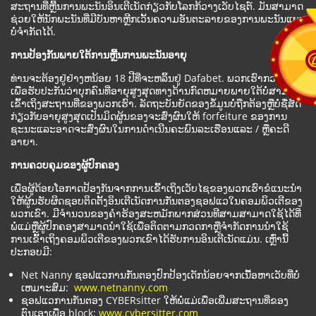
ສະຖານທີ່ຫຼີ້ນການພະນັນອິນເຕີເນັດກ່ຽວກັບໂລກກ້ວາງເວັບໄຊຕ໌. ມັນສາມາດ
ຊ່ວຍໃຫ້ນັກພະນັນທີ່ມີບັນຫາຫຼີກເວັ້ນຄວາມອັນຕະລາຍຂອງການພະນັນແບບ
ບໍ່ຈໍາກັດໄດ້.
ການປ້ອງກັນພາຍໃຕ້ການຫຼີ້ນການພະນັນອາຍຸ
ທ່ານຈະຕ້ອງຢູ່ຢ່າງຫນ້ອຍ 18 ປີທີ່ຈະຫລິ້ນຢູ່ Dafabet. ພວກເຮົາກວດກາ
ເພື່ອຮັບປະກັນວ່າບຸກຄົນທີ່ອາຍຸສູງສຸດທາງດ້ານກົດຫມາຍພາຍໃຕ້ບໍ່ສາມາດ
ເຂົ້າເຖິງສະຖານທີ່ຂອງພວກເຮົາ. ລັດຖະບັນຍັດຂອງຂໍ້ມູນບໍ່ຖືກຕ້ອງຫຼືບໍ່ຊື່ສັດ
ກ່ຽວກັບອາຍຸສູງສຸດເປັນມິດຜູ້ນຂອງຈະສົ່ງຜົນໃຫ້ forfeiture ຂອງການ
ຊະນະແລະອາດຈະສົ່ງຜົນໃນການດໍາເນີນຄະພົນລະເຮືອນແລະ / ຫຼືຄະດີ
ອາຍາ.
ການຄວບຄຸມຂອງຜູ້ປົກຄອງ
ເພື່ອຜູ້ດ້ອຍໂອກາດປ້ອງກັນຈາກການເຂົ້າເຖິງເວັບໄຊຂອງພວກເຮົາຂໍແນະນໍາ
ໃຫ້ຜູ້ນຮັບຜິດຊອບຕິດຕັ້ງອິນເຕີເນັດການກັ່ນຕອງຊອຟແວໃນຄອມພິວເຕີຂອງ
ພວກເຂົາ. ມີຈໍານວນຂອງຄໍາຮ້ອງສະຫມັກພາກສ່ວນທີສາມສາມາດໃຊ້ໄດ້ທີ່
ພໍ່ແມ່ຫຼືຜູ້ປົກຄອງສາມາດນໍາໃຊ້ເພື່ອຕິດຕາມກວດກາຫຼືຈໍາກັດການນໍາໃຊ້
ການເຂົ້າເຖິງຄອມພິວເຕີຂອງພວກເຂົາໄດ້ຮັບການອິນເຕີເນັດແມ່ນ. ເຫຼົ່ານີ້
ປະກອບມີ:
Net Nanny ຊອຟແວການກັ່ນຕອງປົກປ້ອງເດັກນ້ອຍຈາກເນື້ອຫາເວັບທີ່ບໍ່
ເຫມາະສົມ:
www.netnanny.com
ຊອຟແວການກັ່ນຕອງ CYBERsitter ໃຫ້ພໍ່ແມ່ເພື່ອເພີ່ມສະຖານທີ່ຂອງ
ຕົນເອງເພື່ອ block:
www.cybersitter.com