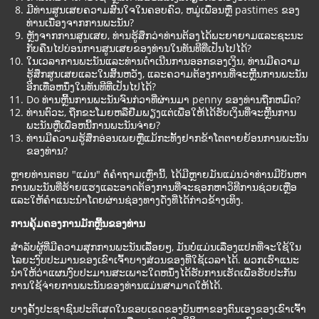
ມີທ່ານສູນເສຍຄວາມສົນໃຈໃນຄອບຄົວ, ຫມູ່ເພື່ອນຫຼື pastimes ຂອງ
ທ່ານເນື່ອງຈາກການພະນັນ?
ຫຼັງຈາກການສູນເສຍ, ທ່ານຮູ້ສຶກວ່າທ່ານຕ້ອງໄດ້ພະຍາຍາມແລະຊະນະ
ກັບຄືນໄປບ່ອນການສູນເສຍຂອງທ່ານໃນທັນທີທີ່ເປັນໄປໄດ້?
ໃນເວລາການພະນັນແລະທ່ານດໍາເນີນການອອກຂອງເງິນ, ທ່ານມີຄວາມ
ຮູ້ສຶກສູນເສຍແລະໃນສິ້ນຫວັງ, ແລະຄວາມຕ້ອງການທີ່ຈະຫຼີ້ນການພະນັນ
ອີກເທື່ອຫນຶ່ງໃນທັນທີທີ່ເປັນໄປໄດ້?
Do ທ່ານຫຼີ້ນການພະນັນຈົນກ່ວາທີ່ຜ່ານມາ penny ຂອງທ່ານຖືກຫມົດ?
ທ່ານຕົວະ, ຖືກຂະໂມຍຫລືຢືມພຽງແຕ່ເພື່ອໃຫ້ໄດ້ຮັບເງິນທີ່ຈະຫຼີ້ນການ
ພະນັນຫຼືເພື່ອຫນີ້ການພະນັນຈ່າຍ?
ທ່ານມີຄວາມຮູ້ສຶກອ່ອນເພຍຫຼືແມ້ກະທັ້ງຢາກຂ້າໂຕຕາຍຍ້ອນການພະນັນ
ຂອງທ່ານ?
ຫຼາຍທ່ານຕອບ "ແມ່ນ" ຕໍ່ຄໍາຖາມເຫຼົ່ານີ້, ໄດ້ມີຫຼາຍມັນແມ່ນວ່າທ່ານມີບັນຫາ
ການພະນັນທີ່ຮ້າຍແຮງແລະອາດຕ້ອງການທີ່ຈະຊອກຫາວິທີການຊ່ວຍເຫຼືອ
ແລະໃຫ້ຄໍາແນະນໍາໂດຍຜ່ານຊ່ອງທາງດັ່ງທີ່ໄດ້ກ່າວຂ້າງເທິງ.
ການຄຸ້ມຄອງການມັກຫຼີ້ນຂອງທ່ານ
ສໍາລັບຜູ້ທີ່ມີຄວາມສຸກການພະນັນເລື້ອຍໆ, ມັນບໍ່ແມ່ນເລື່ອງແປກທີ່ຈະໃຊ້ໃນ
ໄລຍະງົບປະມານຂອງເຂົາເຈົ້າບາງສ່ວນຂອງທີ່ໃຊ້ເວລາໄດ້. ພວກເຮົາແນະ
ນໍາໃຫ້ວ່າແຜນງົບປະມານສະເພາະໃດຫນຶ່ງໄດ້ຮັບການເຮັດເພື່ອຮັບປະກັນ
ການໃຊ້ຈ່າຍການພະນັນຂອງທ່ານແມ່ນສາມາດໃຫ້ໄດ້.
ບາງຄັ້ງປະຊາຊົນປະຕິເສດໃນຂອບເຂດຂອງບັນຫາຂອງຕົນເອງຂອງເຂົາເຈົ້າ