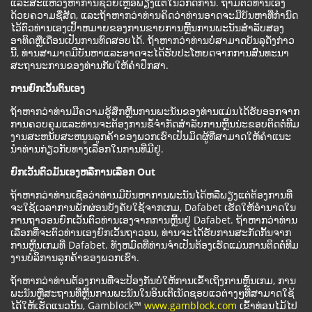
ແລະສະແຫວງຫາການຊ່ວຍເຫຼືອພຽງແຕ່ໃນວິກິດການ. ຖາມຕົວທ່ານເອງ
ດ້ວຍຄວາມຊື່ສັດ, ແລະຖ້າຫາກວ່າທ່ານຄິດວ່າທ່ານອາດຈະມີບັນຫາທີ່ກໍານົດ
ໄວ້ຕົວທ່ານເອງເປົ້າຫມາຍຂອງການຂາຍການຫຼີ້ນການພະນັນສໍາລັບສອງ
ອາທິດຫຼືເດືອນເປັນການທົດສອບໄດ້. ຖ້າຫາກວ່າທ່ານບໍ່ສາມາດບັນລຸດັ່ງກ່າວ
ນີ້, ທ່ານສາມາດມີບັນຫາແລະອາດຈະໄດ້ຮັບປະໂຫຍດຈາກການສົນທະນາ
ສະຖານະການຂອງທ່ານກັບໃຫ້ຄໍາປຶກສາ.
ການຍົກເວັ້ນຕົນເອງ
ຖ້າຫາກວ່າທ່ານມີຄວາມຮູ້ສຶກຫຼີ້ນການພະນັນຂອງທ່ານແມ່ນໄດ້ຮັບອອກຈາກ
ການຄວບຄຸມແລະທ່ານຈະຕ້ອງການຂໍ້ຈໍາກັດສໍາລັບການຫຼິ້ນນ່ະຂອບຕິດຕໍ່ທີມ
ງານສະຫນັບສະຫນູນລູກຄ້າຂອງພວກເຮົາເປັນມິດຜູ້ທີ່ສາມາດໃຫ້ຄໍາແນະ
ນໍາທ່ານກ່ຽວກັບທາງເລືອກໃນການທີ່ມີຢູ່.
ຍົກເວັ້ນຕົວມັນເອງຫລືການເລືອກ Out
ຖ້າຫາກວ່າທ່ານເຊື່ອວ່າທ່ານມີບັນຫາການພະນັນໄດ້ຫລືພຽງແຕ່ຕ້ອງການທີ່
ຈະໃຊ້ເວລາການພັກຜ່ອນບັງຄັບໃຊ້ຈາກເກມ, Dafabet ເຮັດໃຫ້ອໍານາດໃນ
ການຖາວອນຍົກເວັ້ນຕົວທ່ານເອງຈາກການຫຼີ້ນຢູ່ Dafabet. ຖ້າຫາກວ່າທ່ານ
ເລືອກທີ່ຈະຕົວທ່ານເອງຍົກເວັ້ນຖາວອນ, ທ່ານຈະໄດ້ຮັບການສະກັດກັ້ນຈາກ
ການຫຼິ້ນເກມທີ່ Dafabet. ທັງຫມົດທີ່ທ່ານຈໍາເປັນຕ້ອງເຮັດແມ່ນການຕິດຕໍ່ທີມ
ງານບໍລິການລູກຄ້າຂອງພວກເຮົາ.
ຖ້າຫາກວ່າທ່ານຕ້ອງການທີ່ຈະປ້ອງກັນບໍ່ໃຫ້ການເຂົ້າເຖິງການຫຼິ້ນເກມ, ການ
ພະນັນຫຼືສະຖານທີ່ຫຼີ້ນການພະນັນໃນອິນເຕີເນັດຊອບແວຕ່າງໆທີ່ສາມາດໃຊ້
ໄດ້ໃຫ້ເຮັດແນວນັ້ນ, Gamblock™
www.gamblock.com
ເຂົ້າທ່ອນໄມ້ໄປ