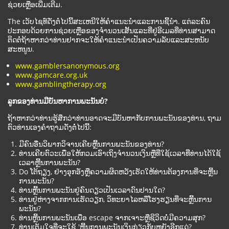
ຊ່ວຍເຫຼືອເພີ່ມເຕີມ.
The ເວັບໄຊທ໌ດັ່ງຕໍ່ໄປນີ້ສະເຫນີໃຫ້ຄໍາແນະນໍາແລະການຊີ້ນໍາ. ແຕ່ລະຄົນ
ປະກອບດ້ວຍການຊ່ວຍເຫຼືອຂອງຈໍານວນເສັ້ນແລະທີ່ຢູ່ອີເມລທີ່ທ່ານສາມາດ
ຕິດຕໍ່ຖ້າຫາກວ່າທ່ານຢາກຈະໃຫ້ຄໍາແນະນໍາເປັນຄວາມລັບແລະສະຫນັບ
ສະຫນູນ.
www.gamblersanonymous.org
www.gamcare.org.uk
www.gamblingtherapy.org
ລູກຂອງທ່ານມີບັນຫາການພະນັນບໍ?
ຖ້າຫາກວ່າທ່ານຮູ້ສຶກວ່າທ່ານອາດຈະມີບັນຫາກັບການພະນັນຂອງທ່ານ, ຖາມ
ຕົວທ່ານເອງຄໍາຖາມດັ່ງຕໍ່ໄປນີ້:
ມີຄົນອື່ນວິພາກວິຈານເຄີຍຫຼີ້ນການພະນັນຂອງທ່ານ?
ທ່ານເຄີຍຕົວະເພື່ອໃຫ້ກວມເອົາເຖິງຈໍານວນເງິນຫຼືທີ່ໃຊ້ເວລາທີ່ທ່ານໄດ້ໃຊ້
ເວລາຫຼີ້ນການພະນັນ?
Do ໂຕ້ຖຽງ, ຢ່າງອຸກອັ່ງຫຼືຄວາມຜິດຫວັງເຮັດໃຫ້ທ່ານຕ້ອງການທີ່ຈະຫຼີ້ນ
ການພະນັນ?
ທ່ານຫຼີ້ນການພະນັນຢູ່ຄົນດຽວເປັນເວລາດົນປານໃດ?
ທ່ານຢູ່ຫ່າງຈາກການເຮັດວຽກ, ວິທະຍາໄລຫລືໂຮງຮຽນທີ່ຈະຫຼີ້ນການ
ພະນັນ?
ທ່ານຫຼີ້ນການພະນັນເພື່ອ escape ຈາກເຈາະຫຼືຊີວິດບໍ່ມີຄວາມສຸກ?
ທ່ານເຕັມໃຈທີ່ຈະໃຊ້ 'ຫຼີ້ນການພະນັນເງິນກ່ຽວກັບຫຍັງອີກແດ່?