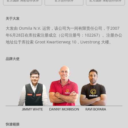
官方国际 博彩合作伙伴
官方合作伙伴
官方国际 博彩合作伙伴
关于大发
大发由 Osmila N.V. 运营，该公司为一间有限责任公司，于2007
年6月28日在库拉索注册成立（公司注册号：102267）。注册办公
地址位于库拉索 Groot Kwartierweg 10，Livestrong 大楼。
品牌大使
快速链接