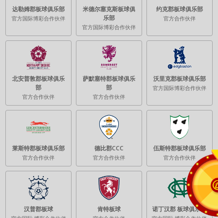
达勒姆郡板球俱乐部
米德尔塞克斯板球俱
约克郡板球俱乐部
乐部
官方国际博彩合作伙伴
官方合作伙伴
官方国际博彩合作伙伴
北安普敦郡板球俱乐
萨默塞特郡板球俱乐
沃里克郡板球俱乐部
部
部
官方国际博彩合作伙伴
官方合作伙伴
官方合作伙伴
莱斯特郡板球俱乐部
德比郡CCC
​​伍斯特郡板球俱乐部
官方合作伙伴
官方合作伙伴
官方合作伙伴
汉普郡板球
肯特板球
诺丁汉郡 板球俱乐部